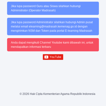
Jika lupa password Guru atau Siswa silahkan hubungi
Administrator (Operator Madrasah)
Jika lupa password Administrator silahkan hubungi Admin pusat
melalui email
elearning@madrasah.kemenag.go.id
dengan
mengirimkan NSM dan Token pada portal E-learning Madrasah
Anda dapat mengikuti Channel Youtube kami dibawah ini, untuk
mendapatkan informasi terbaru
© 2026 Hak Cipta Kementerian Agama Republik Indonesia